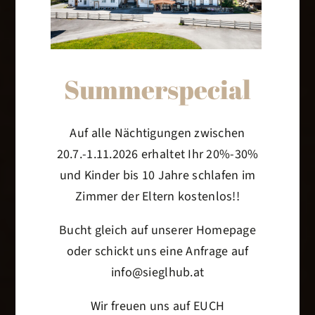
Summerspecial
Auf alle Nächtigungen zwischen
20.7.-1.11.2026 erhaltet Ihr 20%-30%
und Kinder bis 10 Jahre schlafen im
Unsere Ruheoase
Zimmer der Eltern kostenlos!!
Bucht gleich auf unserer Homepage
Abschalten und den Alltag
oder schickt uns eine Anfrage auf
hinter sich lassen
info@sieglhub.at
Wir freuen uns auf EUCH
gleich Urlaub buchen