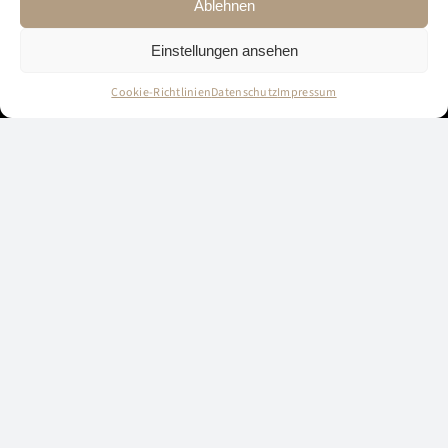
Ablehnen
Einstellungen ansehen
Cookie-Richtlinien
Datenschutz
Impressum
Der Schlüssel zu
Ihrem Wohlbefinden
LASSEN SIE NACH EINEM EREIGNISREICHEN TAG
IHRE SEELE IN UNSEREM SPA-BEREICH BAUMELN
Ihr Bademantel wird gegen Gebühr in Ihrem
Zimmer hinterlegt, die Handtücher stellen wir